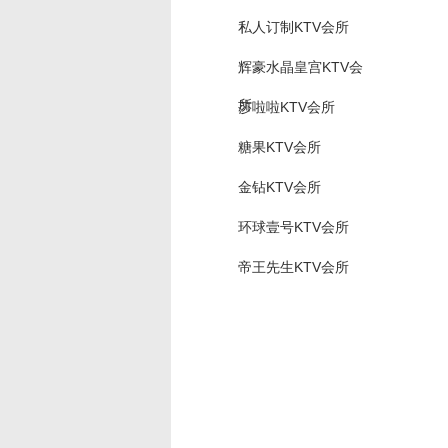
私人订制KTV会所
辉豪水晶皇宫KTV会
所
莎啦啦KTV会所
糖果KTV会所
金钻KTV会所
环球壹号KTV会所
帝王先生KTV会所