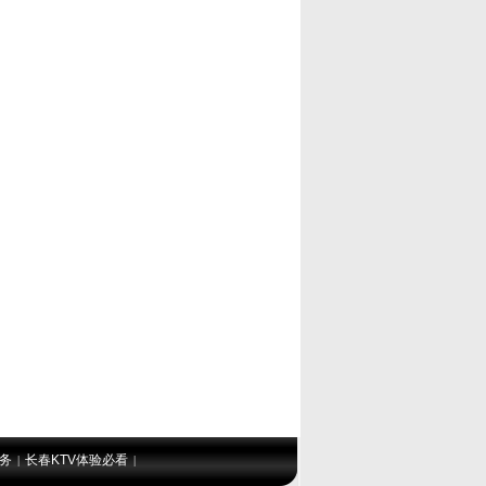
服务
长春KTV体验必看
|
|