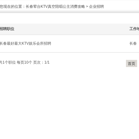
您现在的位置：
长春荤台KTV真空陪唱公主消费攻略
>
企业招聘
招聘职位
工作
长春最好最大KTV娱乐会所招聘
长春
共1个职位 每页10个 页次：1/1
首页